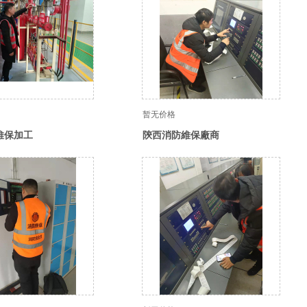
暂无价格
維保加工
陝西消防維保廠商