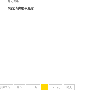
暂无价格
陝西消防維保廠家
共有1页
首页
上一页
1
下一页
尾页