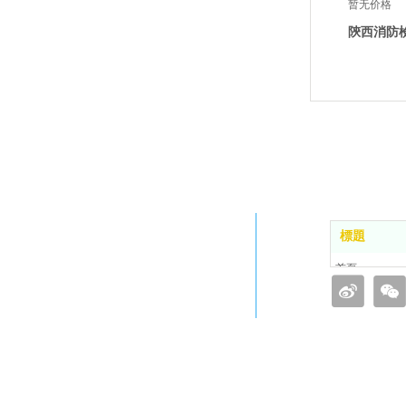
暂无价格
陝西消防
標題
首頁
品牌簡介
業務範圍
工程案例
新聞動態
聯係羞羞软件 